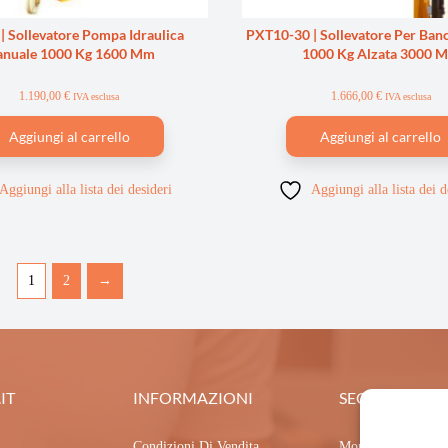
| Sollevatore Pompa Idraulica
PXT10-30 | Sollevatore Per Banc
nuale 1000 Kg 1600 Mm
1000 Kg Alzata 3000 
1.190,00
€
1.666,00
€
IVA esclusa
IVA esclusa
Aggiungi al carrello
Aggiungi al carrello
Aggiungi alla lista dei desideri
Aggiungi alla lista dei d
1
2
→
IT
INFORMAZIONI
SEGUICI
Condizioni Di Vendita
Mondo Sollevatori