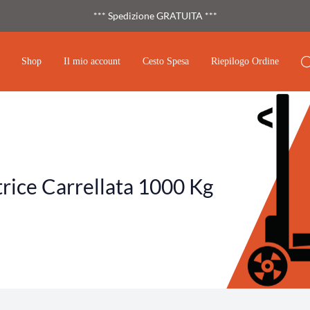
*** Spedizione GRATUITA ***
Shop
Il mio account
Cesto Spesa
Riepilogo Ordine
rice Carrellata 1000 Kg