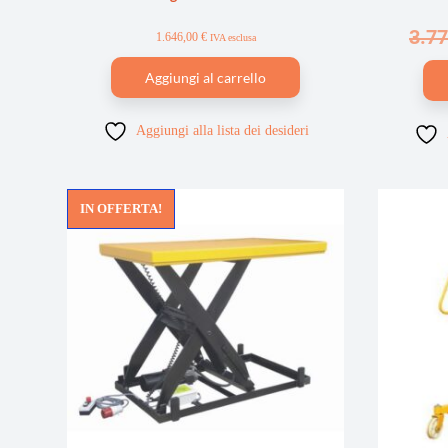
3.7
1.646,00
€
IVA esclusa
Aggiungi al carrello
Aggiungi alla lista dei desideri
IN OFFERTA!