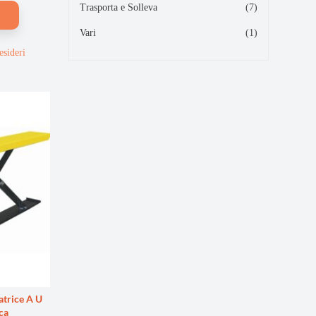
Trasporta e Solleva
(7)
Vari
(1)
esideri
trice A U
ca