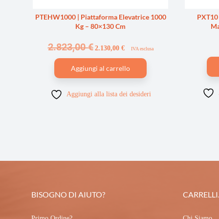
PTEHW1000 | Piattaforma Elevatrice 1000
PXT10 
Kg – 80×130 Cm
Ma
2.823,00
€
2.130,00
€
IVA esclusa
Aggiungi al carrello
Aggiungi alla lista dei desideri
BISOGNO DI AIUTO?
CARRELLI.
Primo Ordine?
Chi Siamo