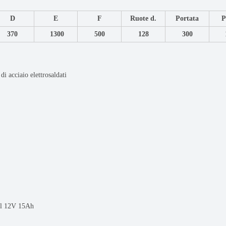
D
E
F
Ruote d.
Portata
370
1300
500
128
300
 di acciaio elettrosaldati
el 12V 15Ah