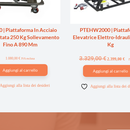
| Piattaforma In Acciaio
PTEHW2000 | Piatta
rtata 250 Kg Sollevamento
Elevatrice Elettro-Idraul
Fino A 890 Mm
Kg
3.329,00
€
1.080,00
€
IVA esclusa
2.399,00
€
I
Aggiungi al carrello
Aggiungi al carrello
Aggiungi alla lista dei desideri
Aggiungi alla lista dei d