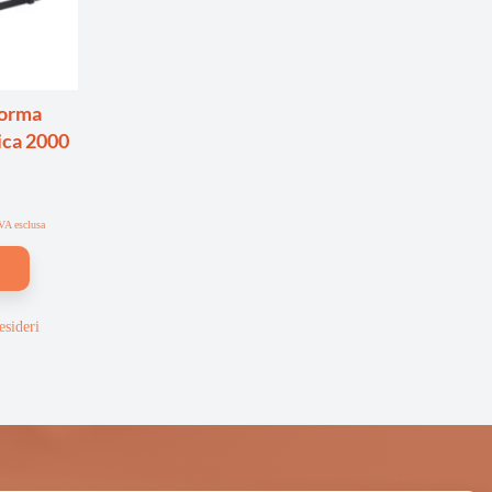
forma
ica 2000
VA esclusa
esideri