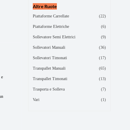
Altre Ruote
Piattaforme Carrellate
(22)
Piattaforme Elettriche
(6)
Sollevatore Semi Elettrici
(9)
Sollevatori Manuali
(36)
Sollevatori Timonati
(17)
Transpallet Manuali
(65)
 e
Transpallet Timonati
(13)
Trasporta e Solleva
(7)
un
Vari
(1)