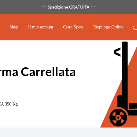
*** Spedizione GRATUITA ***
Shop
Il mio account
Cesto Spesa
Riepilogo Ordine
ma Carrellata
CA 350 Kg